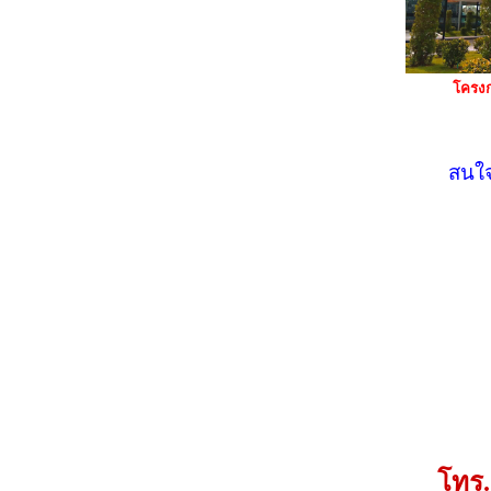
โครง
สนใจ
โทร.