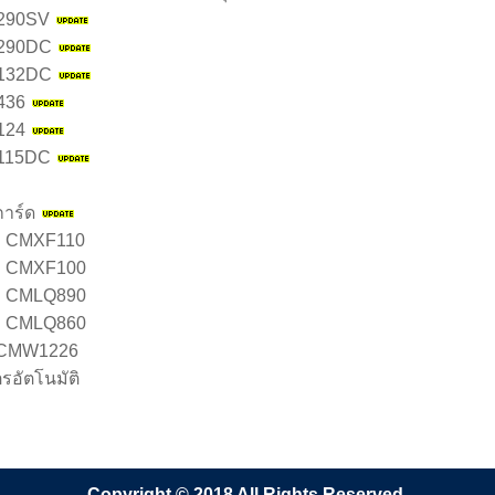
S290SV
S290DC
S132DC
S436
S124
S115DC
การ์ด
IP CMXF110
IP CMXF100
IP CMLQ890
IP CMLQ860
IP CMW1226
ตรอัตโนมัติ
Copyright © 2018 All Rights Reserved.