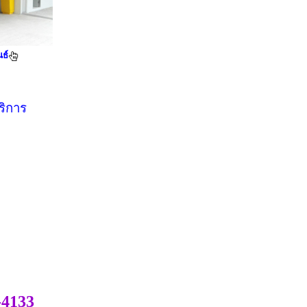
ธ์
ริการ
-4133