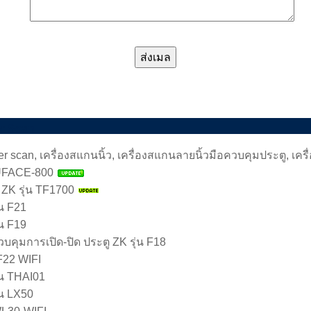
er Scan
er scan, เครื่องสแกนนิ้ว, เครื่องสแกนลายนิ้วมือควบคุมประตู, เคร
 UFACE-800
 ZK รุ่น TF1700
่น F21
่น F19
บคุมการเปิด-ปิด ประตู ZK รุ่น F18
F22 WIFI
่น THAI01
่น LX50